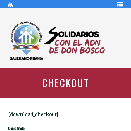
Ir
¿QUIÉNES
al
SOMOS?
contenido
NOTICIAS
SOLIDARIAS
COVID-
19
LOGIN
/
SOLIDARIOS
CON
REGISTER
EL
ADN
DE
CHECKOUT
DON
BOSCO
[download_checkout]
Compártelo: