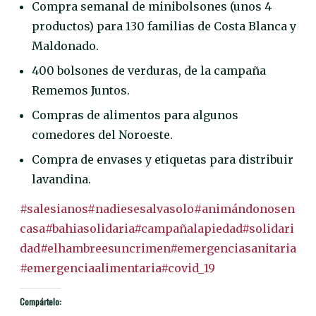
Compra semanal de minibolsones (unos 4
productos) para 130 familias de Costa Blanca y
Maldonado.
400 bolsones de verduras, de la campaña
Rememos Juntos.
Compras de alimentos para algunos
comedores del Noroeste.
Compra de envases y etiquetas para distribuir
lavandina.
#salesianos
#nadiesesalvasolo
#animándonosen
casa
#bahiasolidaria
#campañalapiedad
#solidari
dad
#elhambreesuncrimen
#emergenciasanitaria
#emergenciaalimentaria
#covid_19
Compártelo: