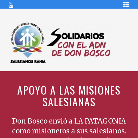
Ir
¿QUIÉNES
al
SOMOS?
contenido
NOTICIAS
SOLIDARIAS
COVID-
19
LOGIN
/
SOLIDARIOS
CON
REGISTER
EL
ADN
DE
APOYO A LAS MISIONES
DON
BOSCO
SALESIANAS
Don Bosco envió a LA PATAGONIA
como misioneros a sus salesianos.